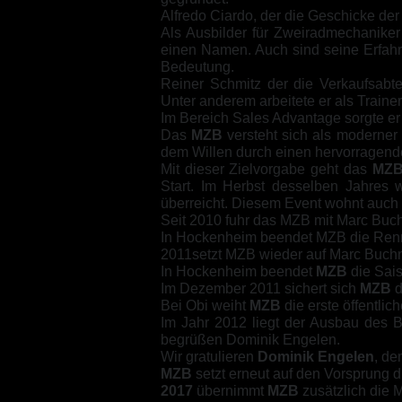
Alfredo Ciardo, der die Geschicke der 
Als Ausbilder für Zweiradmechaniker 
einen Namen. Auch sind seine Erfah
Bedeutung.
Reiner Schmitz der die Verkaufsabte
Unter anderem arbeitete er als Trainer
Im Bereich Sales Advantage sorgte er 
Das
MZB
versteht sich als moderner 
dem Willen durch einen hervorragende
Mit dieser Zielvorgabe geht das
MZ
Start. Im Herbst desselben Jahres
überreicht. Diesem Event wohnt auch 
Seit 2010 fuhr das MZB mit Marc Bu
In Hockenheim beendet MZB die Renn
2011setzt MZB wieder auf Marc Buchn
In Hockenheim beendet
MZB
die Sai
Im Dezember 2011 sichert sich
MZB
d
Bei Obi weiht
MZB
die erste öffentlic
Im Jahr 2012 liegt der Ausbau des
begrüßen Dominik Engelen.
Wir gratulieren
Dominik Engelen
, d
MZB
setzt erneut auf den Vorsprung d
2017
übernimmt
MZB
zusätzlich die 