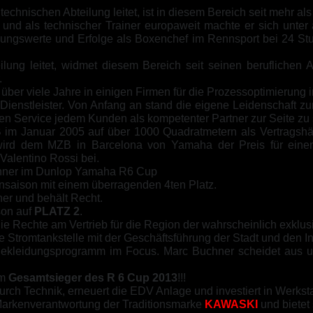
technischen Abteilung leitet, ist in diesem Bereich seit mehr als
und als technischer Trainer europaweit machte er sich unter 
rungswerte und Erfolge als Boxenchef im Rennsport bei 24 S
ilung leitet, widmet diesem Bereich seit seinen beruflichen 
.
über viele Jahre in einigen Firmen für die Prozessoptimierung 
Dienstleister. Von Anfang an stand die eigene Leidenschaft zu
n Service jedem Kunden als kompetenter Partner zur Seite zu 
B
im Januar 2005 auf über 1000 Quadratmetern als Vertragsh
 wird dem MZB in Barcelona von Yamaha der Preis für einen
Valentino Rossi bei.
chner im Dunlop Yamaha R6 Cup
saison mit einem überragenden 4ten Platz.
er und behält Recht.
son auf
PLATZ 2
.
ie Rechte am Vertrieb für die Region der wahrscheinlich exklu
he Stromtankstelle mit der Geschäftsführung der Stadt und den I
 Bekleidungsprogramm im Focus. Marc Buchner scheidet aus
em
Gesamtsieger des R 6 Cup 2013
!!!
urch Technik, erneuert die EDV Anlage und investiert in
Werksta
Markenverantwortung der Traditionsmarke
KAWASKI
und bietet