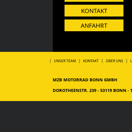
KONTAKT
ANFAHRT
|
|
|
|
UNSER TEAM
KONTAKT
ÜBER UNS
MZB MOTORRAD BONN GMBH
DOROTHEENSTR. 239 - 53119 BONN - TE