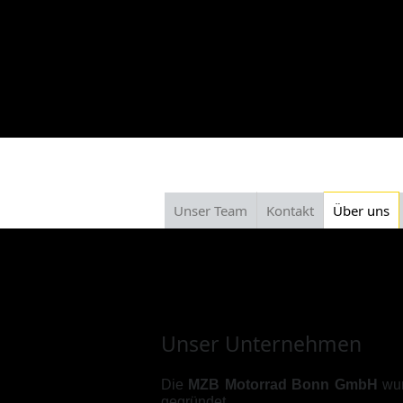
Unser Team
Kontakt
Über uns
Über uns
Unser Unternehmen
Die
MZB Motorrad Bonn GmbH
wur
gegründet.