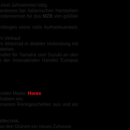
 zwei Jahrzehnten tätig.
anderem bei italienischen Herstellern
tundenrennen für das
MZB
von größter
Anfängen seine volle Aufmerksamkeit.
im Verkauf.
m Motorrad in direkter Verbindung mit
stehen.
ändler für Yamaha und Suzuki an den
 der innovativsten Händler Europas
sivsten Marke:
Horex
nhabern ein.
 unserem Renngeschehen aus und wir
tttechnik.
 so den Grünen ein neues Zuhause.