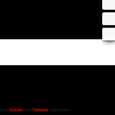
r für
Suzuki
und
Yamaha
Fahrzeuge