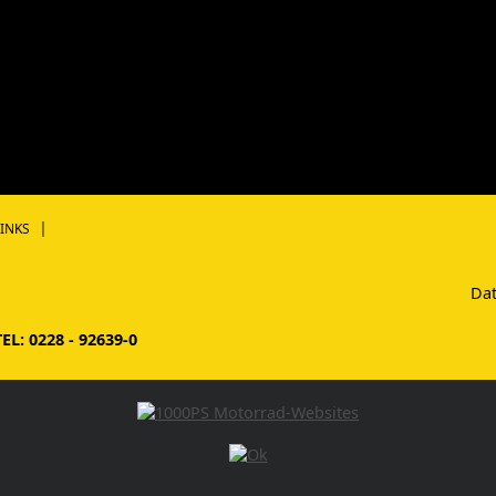
|
LINKS
Da
L: 0228 - 92639-0