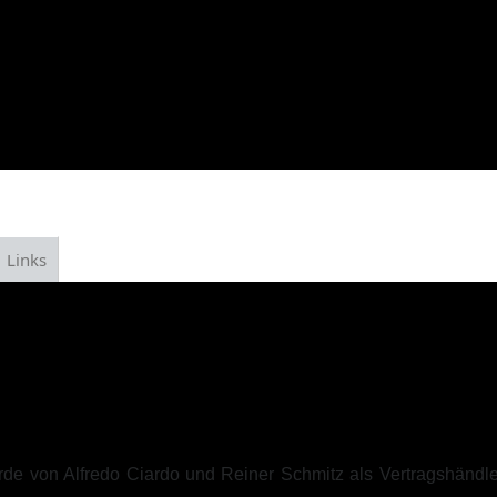
Links
de von Alfredo Ciardo und Reiner Schmitz als Vertragshändle