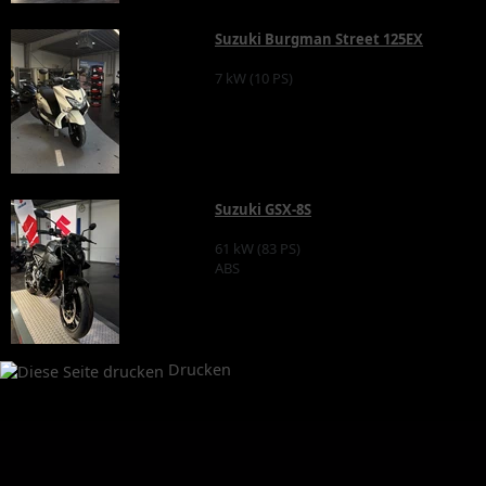
Suzuki Burgman Street 125EX
7 kW (10 PS)
Suzuki GSX-8S
61 kW (83 PS)
ABS
Drucken