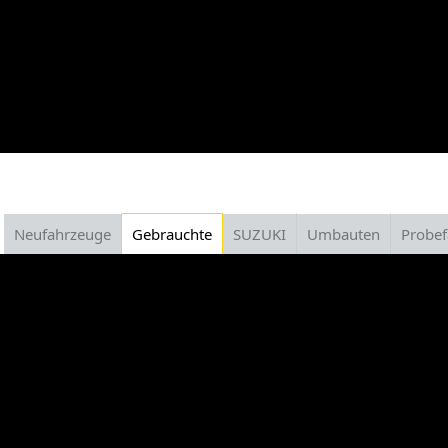
Neufahrzeuge
Gebrauchte
SUZUKI
Umbauten
Probef
Gebrauchte