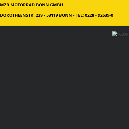
MZB MOTORRAD BONN GMBH
DOROTHEENSTR. 239 - 53119 BONN - TEL: 0228 - 92639-0